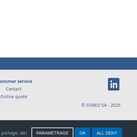
stomer service
Contact
Online quote
© SORED SA - 2025
e partage, des
PARAMETRAGE
OK
ALL DENY