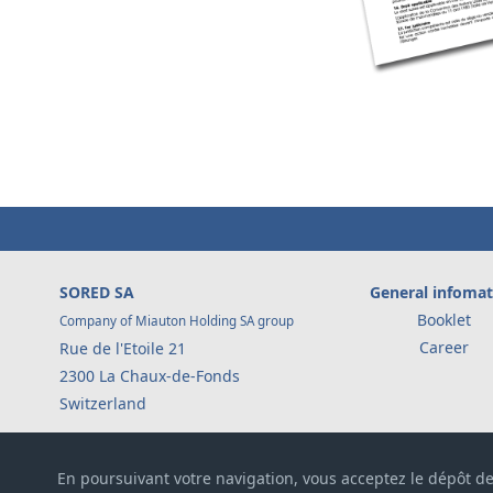
SORED SA
General infomat
Booklet
Company of Miauton Holding SA group
Career
Rue de l'Etoile 21
2300 La Chaux-de-Fonds
Switzerland
Tél.
+41 32 967 90 60
En poursuivant votre navigation, vous acceptez le dépôt de
Fax : +41 32 968 74 89